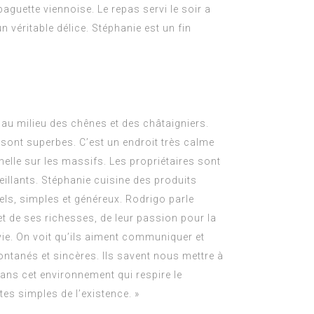
aguette viennoise. Le repas servi le soir a
 véritable délice. Stéphanie est un fin
 au milieu des chênes et des châtaigniers.
 sont superbes. C’est un endroit très calme
elle sur les massifs. Les propriétaires sont
illants. Stéphanie cuisine des produits
rels, simples et généreux. Rodrigo parle
et de ses richesses, de leur passion pour la
vie. On voit qu’ils aiment communiquer et
spontanés et sincères. Ils savent nous mettre à
dans cet environnement qui respire le
tes simples de l’existence. »