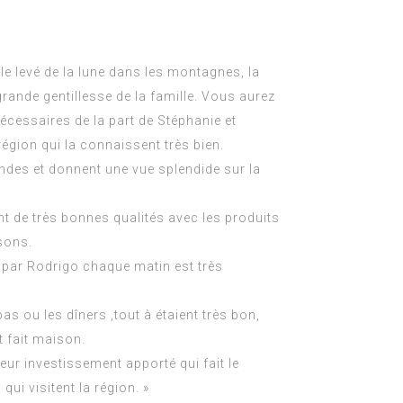
 le levé de la lune dans les montagnes, la
 grande gentillesse de la famille. Vous aurez
nécessaires de la part de Stéphanie et
région qui la connaissent très bien.
des et donnent une vue splendide sur la
nt de très bonnes qualités avec les produits
sons.
 par Rodrigo chaque matin est très
pas ou les dîners ,tout à étaient très bon,
t fait maison.
leur investissement apporté qui fait le
ui visitent la région. »