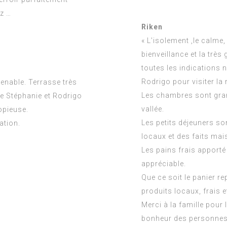
z …
Riken
« L’isolement ,le calme,
bienveillance et la très
toutes les indications 
Rodrigo pour visiter la 
enable. Terrasse très
Les chambres sont gran
de Stéphanie et Rodrigo
vallée.
opieuse.
Les petits déjeuners so
ation.
locaux et des faits mai
Les pains frais apporté
appréciable.
Que ce soit le panier re
produits locaux, frais e
Merci à la famille pour 
bonheur des personnes q