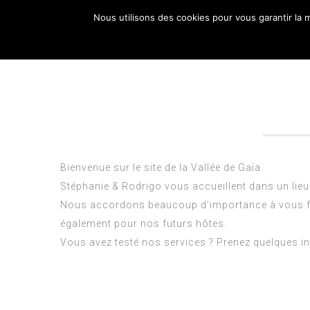
Nous utilisons des cookies pour vous garantir la m
ACCU
Bienvenue sur le site de la Vallée de Gaïa.
Stéphanie & Rodrigo vous accueillent dans un lieu
Nous accordons beaucoup d’importance à vous fair
également pour nos futurs hôtes.
Vous avez testé nos services ? Prenez quelques i