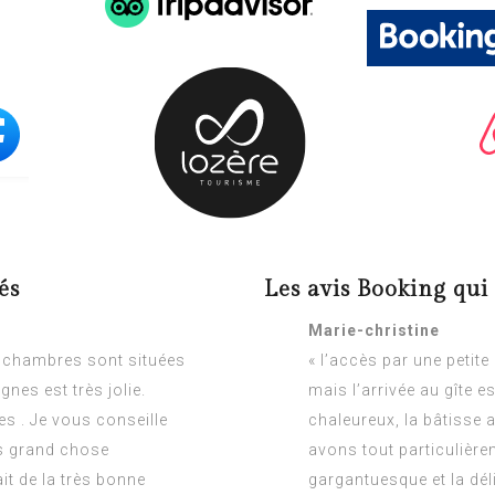
és
Les avis Booking qu
Marie-christine
es chambres sont situées
« l’accès par une petit
nes est très jolie.
mais l’arrivée au gîte e
s . Je vous conseille
chaleureux, la bâtisse 
pas grand chose
avons tout particulière
it de la très bonne
gargantuesque et la dél