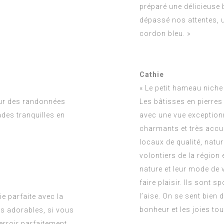
préparé une délicieuse b
dépassé nos attentes, un
cordon bleu. »
Cathie
« Le petit hameau niche
our des randonnées
Les bâtisses en pierres
des tranquilles en
avec une vue exceptionn
charmants et très accue
locaux de qualité, natu
volontiers de la région 
nature et leur mode de 
faire plaisir. Ils sont 
l’aise. On se sent bien 
e parfaite avec la
bonheur et les joies tou
ns adorables, si vous
erroir parfaitement