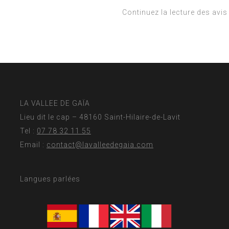
Continuez la lecture des avi
LA VALLEE DE GAÏA
Lieu dit le cap – 48160 Saint-Hilaire-de-Lavit
Tel :
07 78 32 11 55
Email :
contact@lavalleedegaia.com
Langues parlées