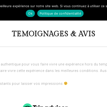
eilleure expérience sur notre site web. Si vous continuez à utiliser ce
EIL
A PROPOS
TOURISME
AVIS
Ok
Politique de confidentialité
TEMOIGNAGES & AVIS
 authentique pour vous faire vivre une expérience hors du temp
e vivre cette expérience dans les meilleures conditions. Auss
nstants pour laisser vos impressions