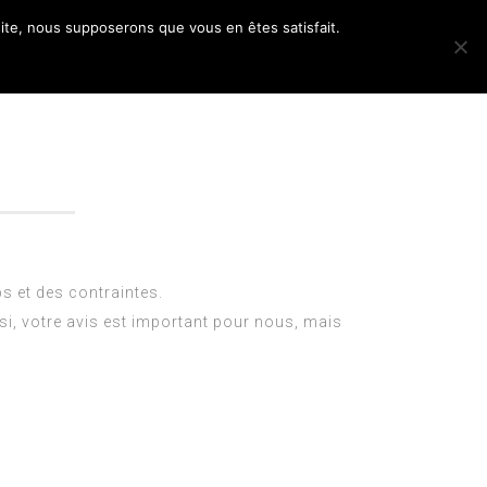
 site, nous supposerons que vous en êtes satisfait.
PHOTOS
CONTACT
RESERVER
s et des contraintes.
i, votre avis est important pour nous, mais