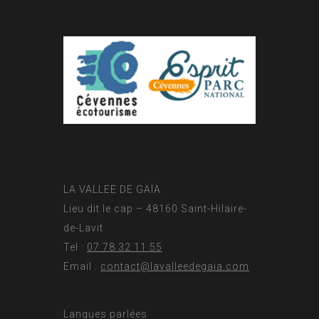
LA VALLEE DE GAÏA
Lieu dit le cap – 48160 Saint-Hilaire-
de-Lavit
Tel :
07 78 32 11 55
Email :
contact@lavalleedegaia.com
Langues parlées