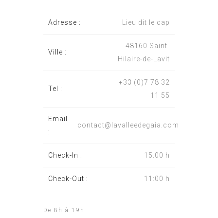
Adresse :
Lieu dit le cap
48160 Saint-
Ville :
Hilaire-de-Lavit
+33 (0)7 78 32
Tel :
11 55
Email
contact@lavalleedegaia.com
:
Check-In :
15:00 h
Check-Out :
11:00 h
De 8h à 19h