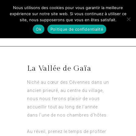
Nous utilisons des cookies pour vous garantir la meilleure
expérience sur notre site web. Si vous continuez à utiliser ce
site, nous supposerons que vous en êtes satisfait.
Ok
Politique de confidentialité
La Vallée de Gaïa
Niché au cœur des Cévennes dans un
ancien prieuré, au centre du village,
nous nous ferons plaisir de vous
accueillir tout au long de l’année
dans l’une de nos chambres d’hôtes.
Au réveil, prenez le temps de profiter